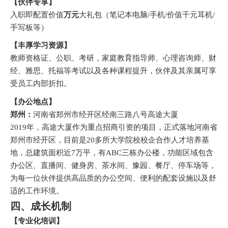
【伙伴专享】
入职即配置价值
万元
大礼包（笔记本电脑
/
手机
/
价值千元耳机
/
手写板等）
【丰厚学习资源】
教师资格证、公职、考研，家庭教育指导师、心理咨询师、财
经、雅思、托福等考试以及各种课程提升，伙伴及其亲属可享
受员工内部折扣。
【办公地点】
郑州：
河南省郑州市经开区经南三路八号高途大厦
2019
年，
高途大厦
作为重点招商引资的项目，正式落地河南省
郑州市经开区，目前是
20
多所大学院校校企合作人才培养基
地，总建筑面积近
7
万平，有
ABC
三栋办公楼，功能区域包含
办公区、直播间、健身房、茶水间、
豫园、餐厅、停车场等，
为每一位伙伴提供高品质的办公空间、便利的配套设施以及舒
适的工作环境。
四、成长机制
【专业化培训】