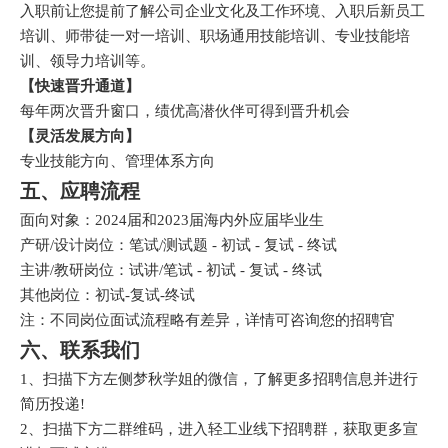
入职前让您提前了解公司企业文化及工作环境、入职后新员工
培训、师带徒一对一培训、职场通用技能培训、专业技能培
训、领导力培训等。
【快速晋升通道】
每年两次晋升窗口，绩优高潜伙伴可得到晋升机会
【灵活发展方向】
专业技能方向、管理体系方向
五、应聘流程
面向对象：
2024
届和
2023
届海内外应届毕业生
产研
/
设计岗位：笔试
/
测试题
-
初试
-
复试
-
终试
主讲
/
教研岗位：试讲
/
笔试
-
初试
-
复试
-
终试
其他岗位：初试
-
复试
-
终试
注：不同岗位面试流程略有差异，详情可咨询您的招聘官
六、联系我们
1
、扫描下方左侧梦秋学姐的微信，了解更多招聘信息并进行
简历投递
!
2
、扫描下方二群维码，进入轻工业线下招聘群，获取更多宣