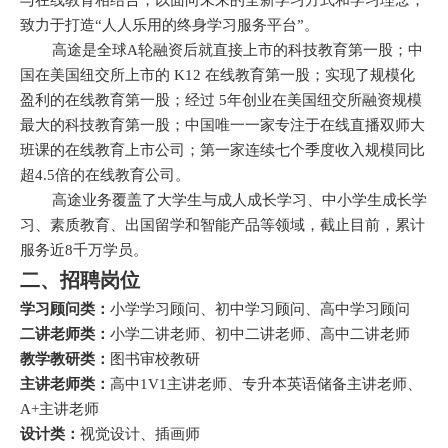
致力于打造“人人乐用的终身学习服务平台”。
高途是全球
A
轮融资后就直接上市的科技教育第一股；中
国在美国纽交所上市的
K12
在线教育第一股；实现了规模化
盈利的在线教育第一股；经过
5
年创业在美国纽交所融资规模
最大的科技教育第一股；中国唯一一家专注于在线直播双师大
班课的在线教育上市公司；第一家连续七个季度收入规模同比
超
4.5
倍的在线教育公司。
高途业务覆盖了大学生与成人成长学习、中小学生成长学
习、素质教育、出国留学和智能产品等领域，截止目前，累计
服务近
8
千万学员。
二、招聘岗位
学习顾问类：
小学学习顾问、初中学习顾问、高中学习顾问
二讲老师类：
小学二讲老师、初中二讲老师、高中二讲老师
教学教研类：
图书审校教研
主讲老师类：
高中
1V1
主讲老师、专升本英语储备主讲老师、
A+
主讲老师
设计类：
视觉设计、插画师