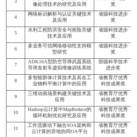
3
像处理技术的研究及应用
奖
网络标识解析与认证关键技术
省级科技进步
4
及应用
奖
水利工程防洪安全与抢险关键
省级科技进步
5
技术及应用
奖
多业务可信网络移动性支持模
省级科技进步
6
型研究
奖
ADK16A
型防空导弹武器系统
部级科学技术
7
导弹发射车虚拟维修训练系统
进步奖
多智能群体计算技术及其在工
省教育厅优秀
8
业物料平衡计算中的应用
科技成果奖
三维动画场景构建关键技术及
省教育厅优秀
9
应用
科技成果奖
Hadoop
云计算中
MapReduce
的
省教育厅优秀
10
循环机制优化研究及应用
科技成果奖
工作流驱动下融合
SOA
架构和
省教育厅优秀
11
云计算的异地协同
OA
平台
科技成果奖