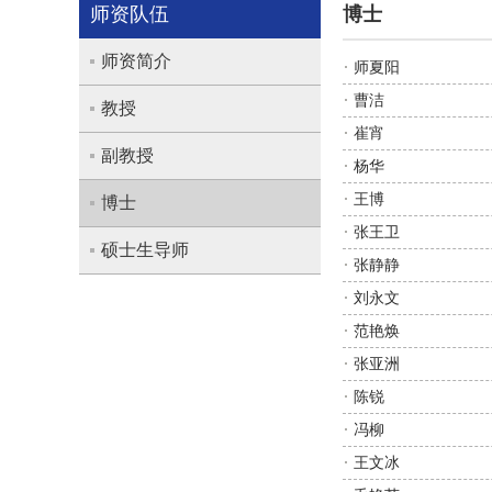
师资队伍
博士
师资简介
师夏阳
曹洁
教授
崔宵
副教授
杨华
王博
博士
张王卫
硕士生导师
张静静
刘永文
范艳焕
张亚洲
陈锐
冯柳
王文冰