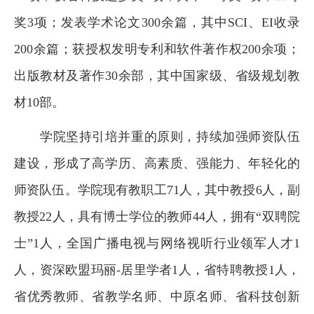
奖
3
项；发表学术论文
300
余篇，其中
SCI
、
EI
收录
200
余篇；获授权发明专利和软件著作权
200
余项；
出版教材及著作
30
余部，其中国家级、省级规划教
材
10
部。
学院坚持引培并重的原则，持续加强师资队伍
建设，形成了高学历、高素质、强能力、年轻化的
师资队伍。学院现有教职工
71
人，其中教授
6
人，副
教授
22
人，具有博士学位的教师
44
人，拥有“双聘院
士”
1
人，全国广播电视与网络视听行业领军人才
1
人，资深欧盟玛丽
-
居里学者
1
人，省特聘教授
1
人，
省优秀教师、省教学名师、中原名师、省科技创新