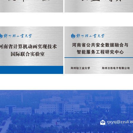
rjxysj@zzuli.