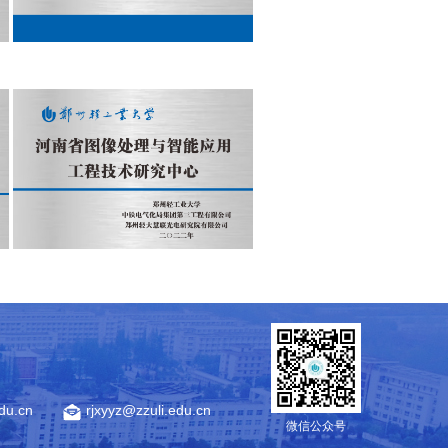
edu.cn
rjxyyz@zzuli.edu.cn
微信公众号