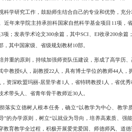
视科学研究工作，鼓励师生结合自己的专业和优势，充分
。
近年来学院主持
承担科国家自然科学基金项目
11
项，
奖
3
项；发表学术论文
300
余篇，其中
SCI
、
EI
收录
200
余篇
部，其中国家级、省级规划教材
10
部。
培并重的原则，持续加强师资队伍建设，形成了高学历、
其中教授
6
人，副教授
22
人，具有博士学位的教师
44
人，
人，资深欧盟玛丽
-
居里学者
1
人，省特聘教授
1
人，省优秀
技术带头人、省青年骨干教师近
30
人。
彻落实立德树人根本任务，确立“以教学为中心、教学质
导”的办学原则，树立“以就业为导向，培养高素质、强
穿教育教学全过程，积极开展爱党爱国、师德师风、道德