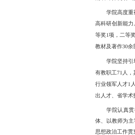
学院高度重
高科研创新能力
等奖
1
项，二等
教材及著作
30
余
学院坚持引
有教职工
71
人，
行业领军人才
1
出人才、省学术
学院认真贯
体、以教师为主
思想政治工作贯