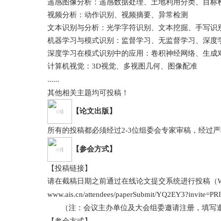
遥感图像分析：遥感数据处理、土地利用分类、目标
视频分析：动作识别、视频摘要、异常检测
文本识别与分析：光学字符识别、文本挖掘、手写识
机器学习与模式识别：监督学习、无监督学习、深度
深度学习在模式识别中的应用：卷积神经网络、生成
计算机视觉：
3D
视觉、多视图几何、图像配准
......
其他相关主题均可投稿！
【论文出版】
所有的投稿都必须经过
2-3
位组委会专家审稿，经过严
【参会方式】
【投稿链接】
请在截稿日期之前通过在线论文提交系统进行投稿（
www.ais.cn/attendees/paperSubmit/YQ2EY3?invite=PR
（注：会议主办单位及大会组委邀请注册，填写邀
【参会方式】