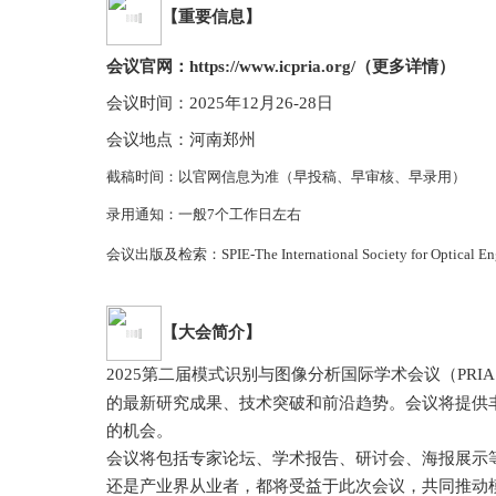
【重要信息】
会议官网：
https://www.icpria.org/
（更多详情）
会议时间：
2025
年
12
月
26-28
日
会议地点：河南郑州
截稿时间：
以官网信息为准（早投稿、早审核、早录用）
录用通知：一般
7
个工作日左右
会议出版及检索：
SPIE-The International Society for Optical E
【大会简介】
2025
第二届模式识别与图像分析国际学术会议（
PRIA
的最新研究成果、技术突破和前沿趋势。会议将提供
的机会。
会议将包括专家论坛、学术报告、研讨会、海报展示
还是产业界从业者，都将受益于此次会议，共同推动