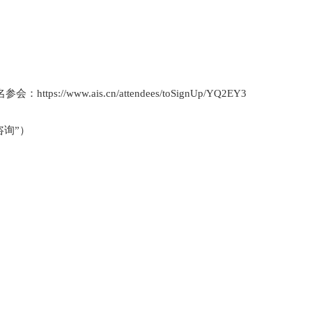
；
；
名参会：
https://www.ais.cn/attendees/toSignUp/YQ2EY3
咨询”）