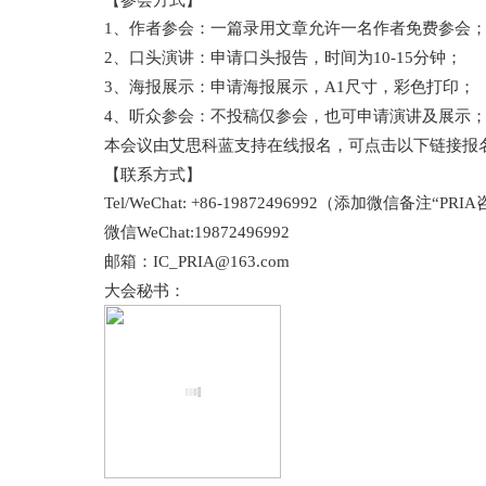
1
、作者参会：一篇录用文章允许一名作者免费参会
2
、口头演讲：申请口头报告，时间为
10-15
分钟；
3
、海报展示：申请海报展示，
A1
尺寸，彩色打印；
4
、听众参会：不投稿仅参会，也可申请演讲及展示
本会议由艾思科蓝支持在线报名，可点击以下链接报
【联系方式】
Tel/WeChat: +86-19872496992
（添加微信备注“
PRIA
微信
WeChat:19872496992
邮箱：
IC_PRIA@163.com
大会秘书：