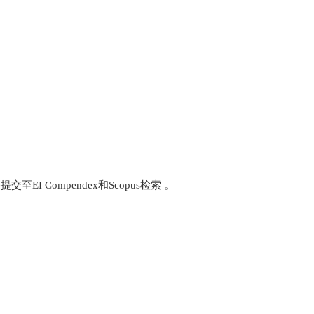
将提交至
EI Compendex
和
Scopus
检索 。