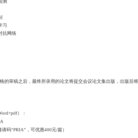
检测
别
学习
对抗网络
格的审稿之后，最终所录用的论文将提交会议论文集出版，出版后
Word+pdf
）：
IA
请码“
PRIA”
，可优惠
400
元
/
篇）