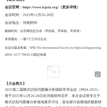
会议官网：
https://www.icpria.org/
（更多详情）
会议时间：
2025
年
12
月
26-28
日
会议地点：河南郑州
截稿时间：
以官网信息为准（早投稿、早审核、早录用）
录用通知：一般
7
个工作日左右
会议出版及检索：
SPIE-The International Society for Optical Engineering
(ISSN: 0277-786X), EI
稳定检索
【大会简介】
2025
第二届模式识别与图像分析国际学术会议（
PRIA 2025
）
将于
2025
年
12
月
26-28
日在河南郑州召开，本次会议将专注于
模式识别与图像分析领域展开讨论，旨在探讨该领域的最新研