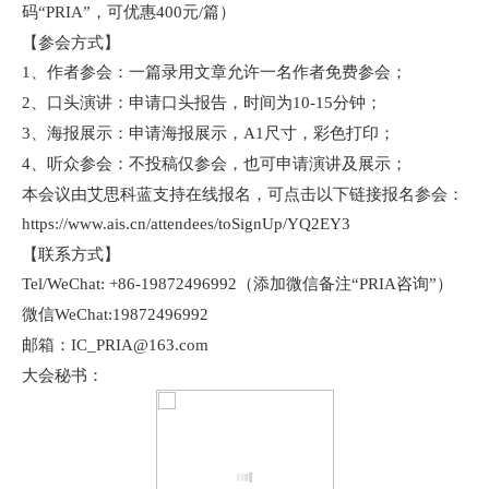
码“
PRIA”
，可优惠
400
元
/
篇）
【参会方式】
1
、作者参会：一篇录用文章允许一名作者免费参会；
2
、口头演讲：申请口头报告，时间为
10-15
分钟；
3
、海报展示：申请海报展示，
A1
尺寸，彩色打印；
4
、听众参会：不投稿仅参会，也可申请演讲及展示；
本会议由艾思科蓝支持在线报名，可点击以下链接报名参会：
https://www.ais.cn/attendees/toSignUp/YQ2EY3
【联系方式】
Tel/WeChat: +86-19872496992
（添加微信备注“
PRIA
咨询”）
微信
WeChat:19872496992
邮箱：
IC_PRIA@163.com
大会秘书：