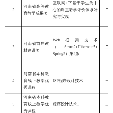
互联网
+下基于学生为中
河南省高等教
2
心的课堂教学评价体系研
二
育教学成果奖
究与实践
Web框架技术
河南省首届教
3
（Struts2+Hibernate5+
二
材建设奖
Spring5）第2版
河南省本科教
4
育线上教学优
JSP程序设计技术
一
秀课程
河南省本科教
5
育线上教学优
程序设计技术
1
二
秀课程